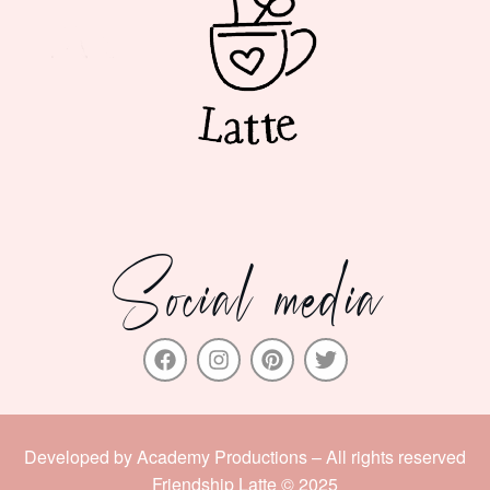
Social media
Developed by
Academy Productions
– All rights reserved
Friendship Latte © 2025