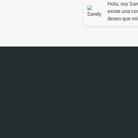
Hola, soy Sand
existe una com
deseo que mis