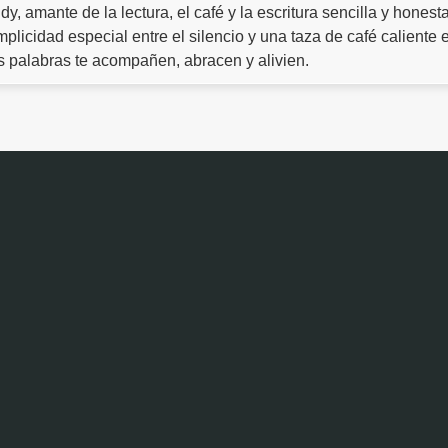
y, amante de la lectura, el café y la escritura sencilla y hone
plicidad especial entre el silencio y una taza de café caliente 
 palabras te acompañen, abracen y alivien.